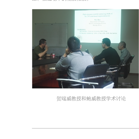
贺端威教授和鲍威教授学术讨论