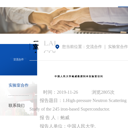
实
验
LABORATORY
室
您当前位置：
交流合作
实验室合作
COOPERATION
合
COOPERATION
交流合作
AND
作
中国人民大学鲍威教授到本实验室访问
实验室合作
时间：2019-11-26
浏览2805次
报告题目：1.High-pressure Neutron Scattering
联系我们
Study of the 245 iron-based Superconductor.
报 告 人：鲍威
报告人单位：中国人民大学.