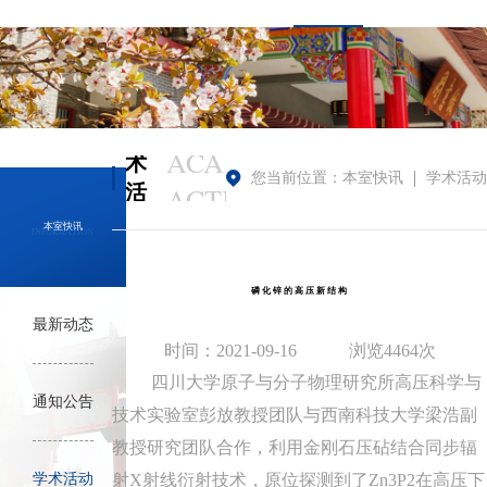
学
ACADEMIC
术
您当前位置：
本室快讯
学术活动
ACTIVITIES
活
动
NEWS
本室快讯
INFORMATION
磷化锌的高压新结构
最新动态
时间：2021-09-16
浏览4464次
四川大学原子与分子物理研究所高压科学与
通知公告
技术实验室彭放教授团队与西南科技大学梁浩副
教授研究团队合作，利用金刚石压砧结合同步辐
学术活动
射X射线衍射技术，原位探测到了Zn3P2在高压下