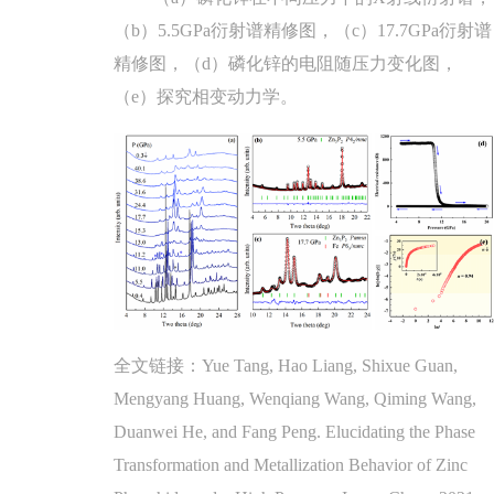
（b）5.5GPa衍射谱精修图，（c）17.7GPa衍射谱
精修图，（d）磷化锌的电阻随压力变化图，
（e）探究相变动力学。
全文链接：Yue Tang, Hao Liang, Shixue Guan,
Mengyang Huang, Wenqiang Wang, Qiming Wang,
Duanwei He, and Fang Peng. Elucidating the Phase
Transformation and Metallization Behavior of Zinc